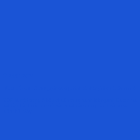
24/01/2024
TIÊU CHUẨN GDP LÀ GÌ? Nguyên tắc thực hành tốt phân phối thuốc cần nắm rõ.
GDP là một trong 5 tiêu chuẩn thực hành tốt ngành Dược mà
bất kỳ nhà thuốc, cơ sở sản xuất nào cũng cần hiểu rõ và
tuân thủ. Vậy...