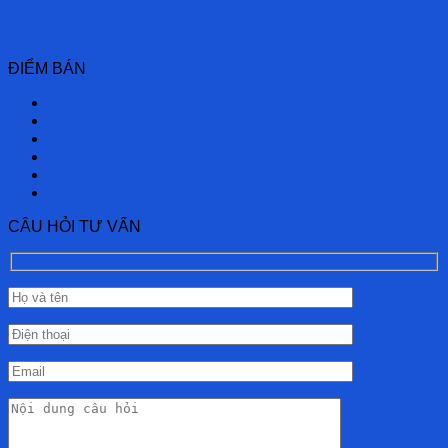
Practices)) là các thực hành bắt buộc để tuân theo các
hướng dẫn được khuyến nghị bởi các cơ quan kiểm soát...
ĐIỂM BÁN
Bách niên kiện
Bảo khí khang
Ích niệu khang
Ích mẫu lợi nhi
Vương hoạt
Tiền thiên đan
CÂU HỎI TƯ VẤN