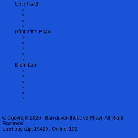
Chính sách
Chính sách bán hàng
Chính sách thanh toán
Chính sách vận chuyển
Chính sách bảo mật
Hành trình Phavi
Tổng quan
Văn hóa
Hành trình
Con người
Tiềm lực
Điểm bán
Bách niên kiện
Bảo khí khang
Ích niệu khang
Ích mẫu lợi nhi
Vương hoạt
Tiền thiên đan
© Copyright 2026 - Bản quyền thuộc về Phavi. All Right
Reserved
Lượt truy cập: 19429 - Online: 102