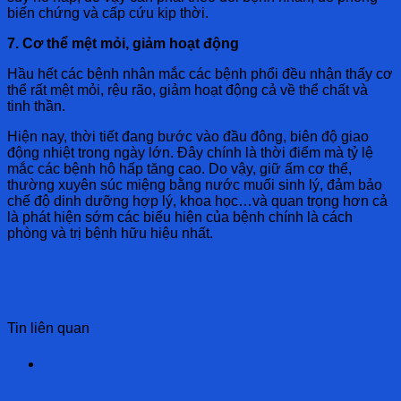
biến chứng và cấp cứu kịp thời.
7. Cơ thể mệt mỏi, giảm hoạt động
Hầu hết các bệnh nhân mắc các bệnh phổi đều nhận thấy cơ
thể rất mệt mỏi, rệu rão, giảm hoạt động cả về thể chất và
tinh thần.
Hiện nay, thời tiết đang bước vào đầu đông, biên độ giao
động nhiệt trong ngày lớn. Đây chính là thời điểm mà tỷ lệ
mắc các bệnh hô hấp tăng cao. Do vậy, giữ ấm cơ thể,
thường xuyên súc miệng bằng nước muối sinh lý, đảm bảo
chế độ dinh dưỡng hợp lý, khoa học…và quan trọng hơn cả
là phát hiện sớm các biểu hiện của bệnh chính là cách
phòng và trị bệnh hữu hiệu nhất.
Tin liên quan
GSP là gì? kho lạnh đạt tiêu chuẩn gsp bảo quản như
thế nào?