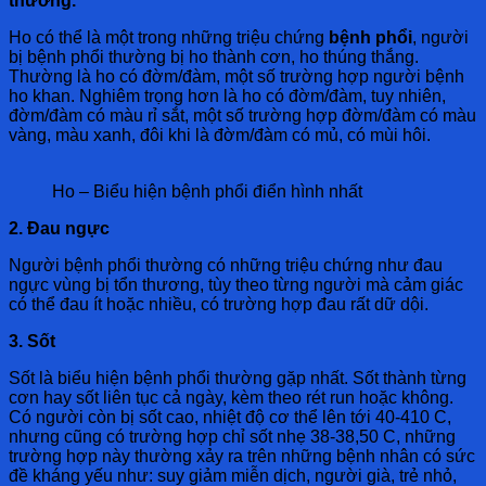
thường.
Ho có thể là một trong những triệu chứng
bệnh phổi
, người
bị bệnh phổi thường bị ho thành cơn, ho thúng thắng.
Thường là ho có đờm/đàm, một số trường hợp người bệnh
ho khan. Nghiêm trọng hơn là ho có đờm/đàm, tuy nhiên,
đờm/đàm có màu rỉ sắt, một số trường hợp đờm/đàm có màu
vàng, màu xanh, đôi khi là đờm/đàm có mủ, có mùi hôi.
Ho – Biểu hiện bệnh phổi điển hình nhất
2. Đau ngực
Người bệnh phổi thường có những triệu chứng như đau
ngực vùng bị tổn thương, tùy theo từng người mà cảm giác
có thể đau ít hoặc nhiều, có trường hợp đau rất dữ dội.
3. Sốt
Sốt là biểu hiện bệnh phổi thường gặp nhất. Sốt thành từng
cơn hay sốt liên tục cả ngày, kèm theo rét run hoặc không.
Có người còn bị sốt cao, nhiệt độ cơ thể lên tới 40-410 C,
nhưng cũng có trường hợp chỉ sốt nhẹ 38-38,50 C, những
trường hợp này thường xảy ra trên những bệnh nhân có sức
đề kháng yếu như: suy giảm miễn dịch, người già, trẻ nhỏ,