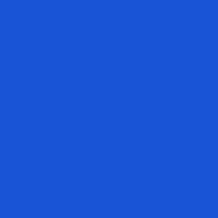
24/01/2024
GPP là gì? Nhà thuốc đạt tiêu chuẩn GPP trong ngành Dược
Trong bối cảnh dịch bệnh hiện nay, nhiều cơ sở buôn bán
thuốc đã hoạt động để đáp ứng nhu cầu mua thuốc của
người dân. Tuy nhiên, mỗi nhà...