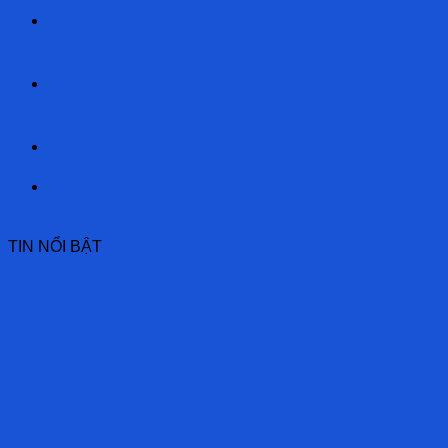
GPP là gì? Nhà thuốc đạt tiêu chuẩn GPP trong ngành
Dược
TIÊU CHUẨN GDP LÀ GÌ? Nguyên tắc thực hành tốt
phân phối thuốc cần nắm rõ.
Ngày dược sỹ thế giới không phải ai cũng biết
GMP là gì? Tìm hiểu tiêu chuẩn GMP trong sản xuất
dược phẩm
TIN NỔI BẬT