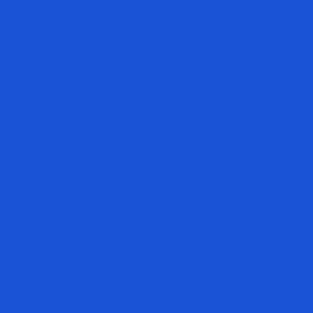
24/01/2024
GMP là gì? Tìm hiểu tiêu chuẩn GMP trong sản xuất dược phẩm
Thực hành sản xuất tốt GMP (Good Manufacturing