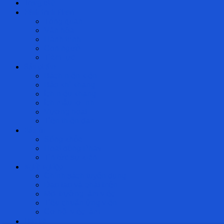
Trang chủ
Hành trình Phavi
Tổng quan
Văn hóa
Hành trình
Con người
Tiềm lực
Sản phẩm
Bách niên kiện
Bảo khí khang
Ích niệu khang
Ích mẫu lợi nhi
Vương hoạt
Tiền thiên đan
Bản tin
Sống khỏe
Hoạt động Phavi
Tin tức sự kiện
Nghề nghiệp
Chính sách tuyển dụng
Đạo tạo và phát triển
Môi trường làm việc
Tiêu chuẩn ứng viên
Cơ hội việc làm
Liên hệ