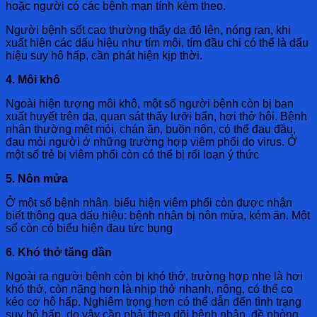
hoặc người có các bệnh mạn tính kèm theo.
Người bệnh sốt cao thường thấy da đỏ lên, nóng ran, khi
xuất hiện các dấu hiệu như tím môi, tím đầu chi có thể là dấu
hiệu suy hô hấp, cần phát hiện kịp thời.
4. Môi khô
Ngoài hiện tượng môi khô, một số người bệnh còn bị ban
xuất huyết trên da, quan sát thấy lưỡi bẩn, hơi thở hôi. Bệnh
nhân thường mệt mỏi, chán ăn, buồn nôn, có thể đau đầu,
đau mỏi người ở những trường hợp viêm phổi do virus. Ở
một số trẻ bị viêm phổi còn có thể bị rối loạn ý thức
5. Nôn mửa
Ở một số bệnh nhân, biểu hiện viêm phổi còn được nhận
biết thông qua dấu hiệu: bệnh nhân bị nôn mửa, kém ăn. Một
số còn có biểu hiện đau tức bụng
6. Khó thở tăng dần
Ngoài ra người bệnh còn bị khó thở, trường hợp nhẹ là hơi
khó thở, còn nặng hơn là nhịp thở nhanh, nông, có thể co
kéo cơ hô hấp. Nghiêm trọng hơn có thể dẫn đến tình trạng
suy hô hấp, do vậy cần phải theo dõi bệnh nhân, đề phòng