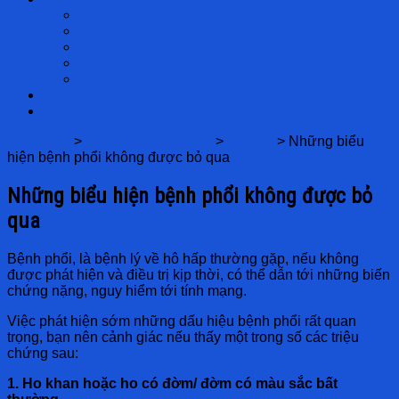
Chính sách tuyển dụng
Đạo tạo và phát triển
Môi trường làm việc
Tiêu chuẩn ứng viên
Cơ hội việc làm
Liên hệ
Điểm bán
Trang chủ
>
Chăm sóc sức khỏe
>
Hô hấp
>
Những biểu
hiện bệnh phổi không được bỏ qua
Những biểu hiện bệnh phổi không được bỏ
qua
Bệnh phổi, là bệnh lý về hô hấp thường gặp, nếu không
được phát hiện và điều trị kịp thời, có thể dẫn tới những biến
chứng nặng, nguy hiểm tới tính mạng.
Việc phát hiện sớm những dấu hiệu bệnh phổi rất quan
trọng, bạn nên cảnh giác nếu thấy một trong số các triệu
chứng sau:
1. Ho khan hoặc ho có đờm/ đờm có màu sắc bất