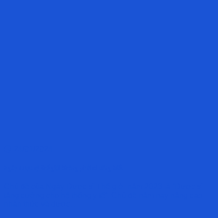
24/01/2024
Ngày dược sỹ thế giới không phải ai cũng biết
Chủ đề của Ngày Dược sĩ Thế giới năm 2023 là “Dược sĩ
tăng cường cho hệ thống y tế”. Chủ đề năm nay nâng cao
nhận thức về dược...