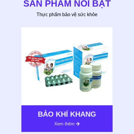
SẢN PHẨM NỔI BẬT
Thực phẩm bảo vệ sức khỏe
Í
ỆN
BẢO KHÍ KHANG
Xem thêm