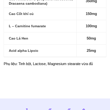
350mg
Dracaena cambodiana)
Cao Cốt khí củ
150mg
L – Carnitine fumarate
100mg
Cao Lá Hen
50mg
Acid alpha Lipoic
25mg
Phụ liệu: Tinh bột, Lactose, Magnesium stearate vừa đủ