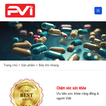
Skip
to
content
Trang chủ
>
Sản phẩm
>
Bảo khí khang
Chăm sóc sức khỏe
Ưu tiên sức khỏe cộng đồng &
người Việt