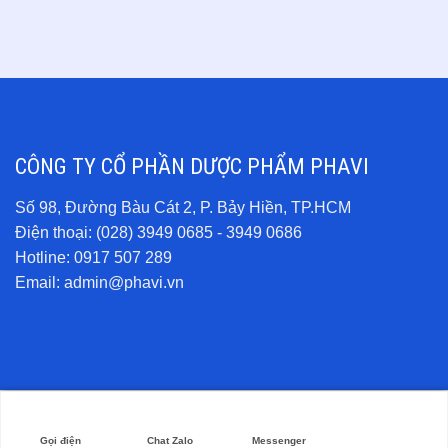
CÔNG TY CỔ PHẦN DƯỢC PHẨM PHAVI
Số 98, Đường Bàu Cát 2, P. Bảy Hiền, TP.HCM
Điện thoại: (028) 3949 0685 - 3949 0686
Hotline:
0917 507 289
Email:
admin@phavi.vn
© Copyright 2026 - Bản quyền thuộc về Phavi. All Right Reserved
Lượt truy cập: 19422 - Online: 100
Gọi điện
Chat Zalo
Messenger