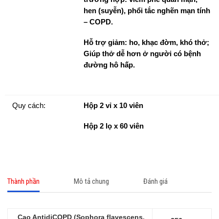
hen (suyễn), phổi tắc nghẽn mạn tính
– COPD.
Hỗ trợ giảm: ho, khạc đờm, khó thở;
Giúp thở dễ hơn ở người có bệnh
đường hô hấp.
Quy cách:
Hộp 2 vỉ x 10 viên
Hộp 2 lọ x 60 viên
Thành phần
Mô tả chung
Đánh giá
Cao AntidiCOPD (Sophora flavescens,