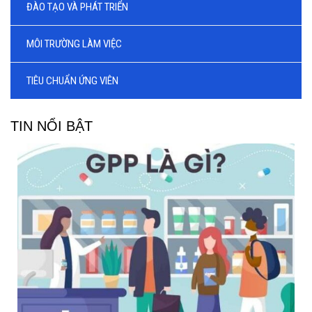
ĐÀO TẠO VÀ PHÁT TRIỂN
MÔI TRƯỜNG LÀM VIỆC
TIÊU CHUẨN ỨNG VIÊN
TIN NỔI BẬT